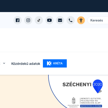
k
Közérdekű adatok
KRÉTA