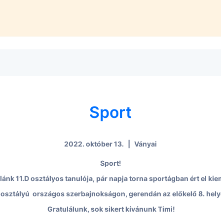
Sport
2022. október 13.
|
Ványai
Sport!
lánk 11.D osztályos tanulója, pár napja torna sportágban ért el k
I. osztályú országos szerbajnokságon, gerendán az előkelő 8. hely
Gratulálunk, sok sikert kívánunk Timi!