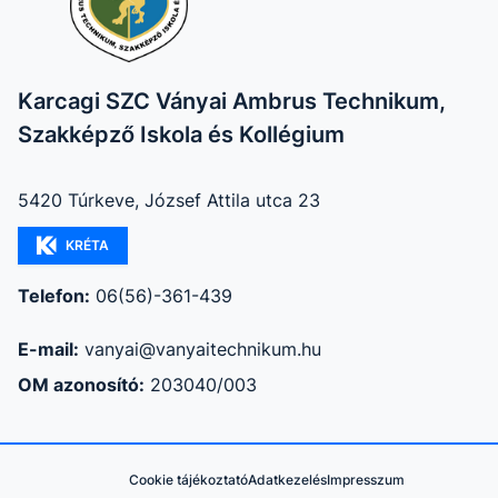
Karcagi SZC Ványai Ambrus Technikum,
Szakképző Iskola és Kollégium
5420 Túrkeve, József Attila utca 23
KRÉTA
Telefon:
06(56)-361-439
E-mail:
vanyai@vanyaitechnikum.hu
OM azonosító:
203040/003
Cookie tájékoztató
Adatkezelés
Impresszum