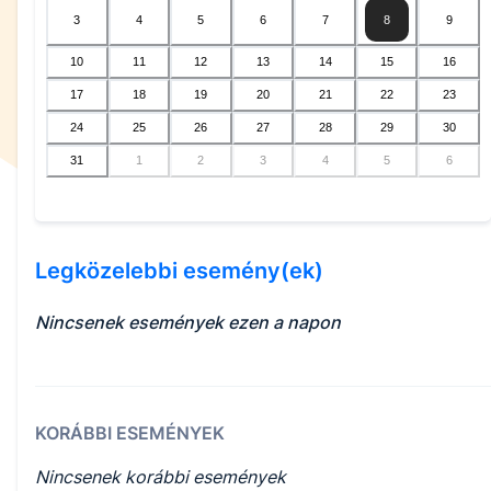
3
4
5
6
7
8
9
10
11
12
13
14
15
16
17
18
19
20
21
22
23
24
25
26
27
28
29
30
31
1
2
3
4
5
6
Legközelebbi esemény(ek)
Nincsenek események ezen a napon
KORÁBBI ESEMÉNYEK
Nincsenek korábbi események