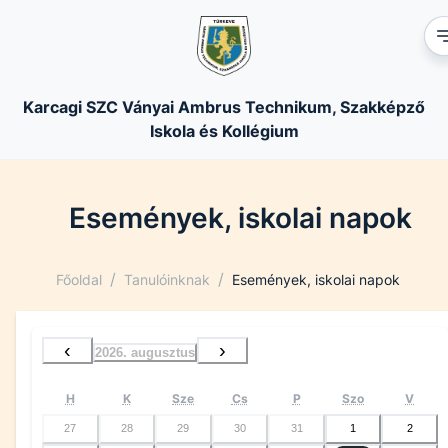
Karcagi SZC Ványai Ambrus Technikum, Szakképző
Iskola és Kollégium
Események, iskolai napok
/
/
Főoldal
Tanulóinknak
Események, iskolai napok
‹
›
2026. augusztus
H
K
Sze
Cs
P
Szo
V
27
28
29
30
31
1
2