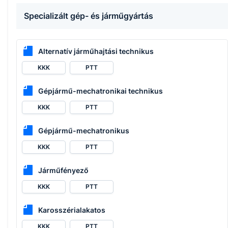
Specializált gép- és járműgyártás
Alternatív járműhajtási technikus
KKK
PTT
Gépjármű-mechatronikai technikus
KKK
PTT
Gépjármű-mechatronikus
KKK
PTT
Járműfényező
KKK
PTT
Karosszérialakatos
KKK
PTT