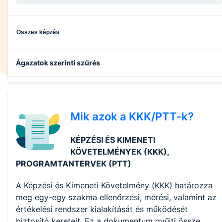
Összes képzés
Ágazatok szerinti szűrés
Specializált gép- és járműgyártás
Mik azok a KKK/PTT-k?
Gépészet
KÉPZÉSI ÉS KIMENETI
Informatika és távközlés
KÖVETELMÉNYEK (KKK),
PROGRAMTANTERVEK (PTT)
Kereskedelem
A Képzési és Kimeneti Követelmény (KKK) határozza
meg egy-egy szakma ellenőrzési, mérési, valamint az
Gazdálkodás és menedzsment
értékelési rendszer kialakítását és működését
biztosító kereteit. Ez a dokumentum gyűjti össze