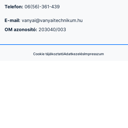
Telefon:
06(56)-361-439
E-mail:
vanyai@vanyaitechnikum.hu
OM azonosító:
203040/003
Cookie tájékoztató
Adatkezelés
Impresszum