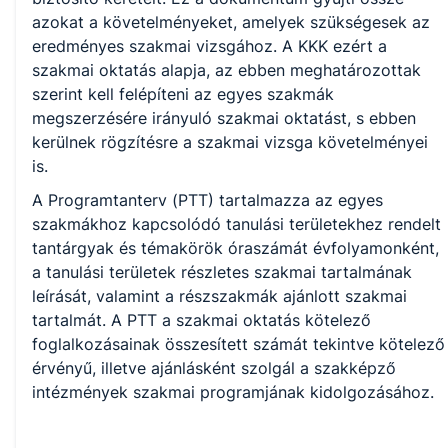
azokat a követelményeket, amelyek szükségesek az
Szociális
eredményes szakmai vizsgához. A KKK ezért a
szakmai oktatás alapja, az ebben meghatározottak
Elektronika és elektrotechnika
szerint kell felépíteni az egyes szakmák
megszerzésére irányuló szakmai oktatást, s ebben
kerülnek rögzítésre a szakmai vizsga követelményei
is.
A Programtanterv (PTT) tartalmazza az egyes
szakmákhoz kapcsolódó tanulási területekhez rendelt
tantárgyak és témakörök óraszámát évfolyamonként,
a tanulási területek részletes szakmai tartalmának
leírását, valamint a részszakmák ajánlott szakmai
tartalmát. A PTT a szakmai oktatás kötelező
foglalkozásainak összesített számát tekintve kötelező
érvényű, illetve ajánlásként szolgál a szakképző
intézmények szakmai programjának kidolgozásához.