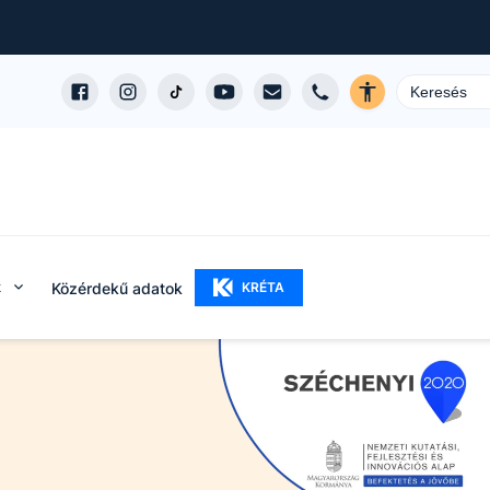
k
Közérdekű adatok
KRÉTA