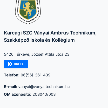
Karcagi SZC Ványai Ambrus Technikum,
Szakképző Iskola és Kollégium
5420 Túrkeve, József Attila utca 23
KRÉTA
Telefon:
06(56)-361-439
E-mail:
vanyai@vanyaitechnikum.hu
OM azonosító:
203040/003