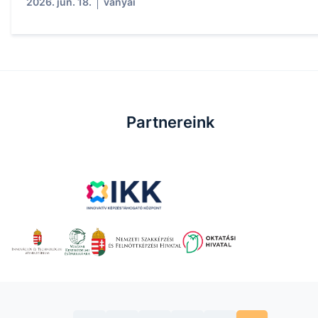
2026. jún. 18.
ványai
Partnereink