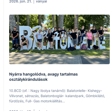
2026. jún. 21.
ványai
Nyárra hangolódva, avagy tartalmas
osztálykirándulások
10.BCD (of. : Nagy Ibolya tanárnő): Balatonlelle- Kishegy-
Vilivonat, sátrazás, Balatonboglár- kalandpark, Gömbkilátó,
fürdőzés, Full- Gas motorkiállítás...