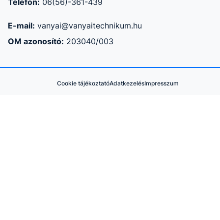
Telefon:
06(56)-361-439
E-mail:
vanyai@vanyaitechnikum.hu
OM azonosító:
203040/003
Cookie tájékoztató
Adatkezelés
Impresszum