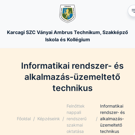
Karcagi SZC Ványai Ambrus Technikum, Szakképző
Iskola és Kollégium
Informatikai rendszer- és
alkalmazás-üzemeltető
technikus
Felnőttek
Informatikai
nappali
rendszer- és
/
/
/
Főoldal
Képzéseink
rendszerű
alkalmazás-
szakmai
üzemeltető
oktatása
technikus