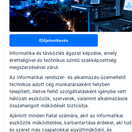
5 év
Választható szakmairányok:
Nem válaszható
Előjelentkezés
Informatika és távközlés ágazat képzése, amely
KKK/PTT
érettségivel és technikus szintű szakképzettség
KKK letöltése (pdf)
megszerzésével zárul.
PTT letöltése (pdf)
Az informatikai rendszer- és alkalmazás-üzemeltető
technikus adott cég munkatársaként helyben
Okleveles technikusképzés
telepített, illetve felhő szolgáltatásként igénybe vett
hálózati eszközök, szerverek, valamint alkalmazások
Nem
összehangolt működését biztosítja.
Ajánlott minden fiatal számára, akit az informatikai
eszközök működtetése, karbantartása érdekel, aki tud
és szeret más csapatokkal együttműködni, és