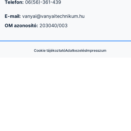
Telefon:
06(56)-361-439
E-mail:
vanyai@vanyaitechnikum.hu
OM azonosító:
203040/003
Cookie tájékoztató
Adatkezelés
Impresszum